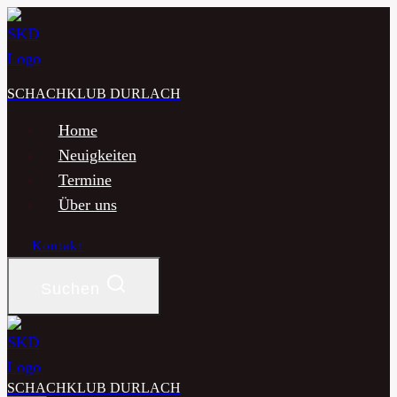
Zum
Inhalt
springen
SCHACHKLUB DURLACH
Home
Neuigkeiten
Termine
Über uns
Kontakt
Suchen
SCHACHKLUB DURLACH