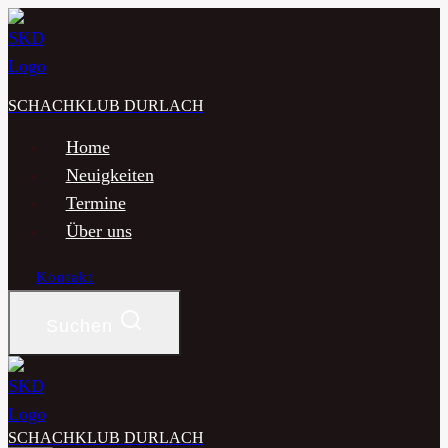
Zum
Inhalt
springen
SCHACHKLUB DURLACH
Home
Neuigkeiten
Termine
Über uns
Kontakt
Suchen
SCHACHKLUB DURLACH