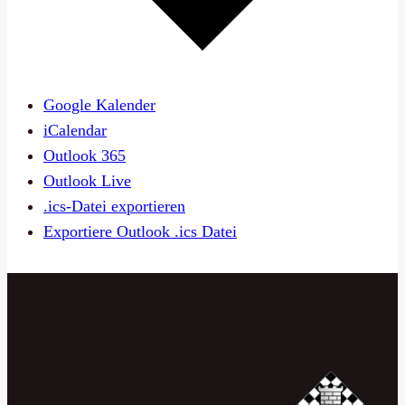
Google Kalender
iCalendar
Outlook 365
Outlook Live
.ics-Datei exportieren
Exportiere Outlook .ics Datei